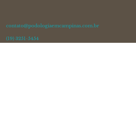
contato@podologiaemcampinas.com.br
(19) 3251-5454
(19) 99447-2983
Links
Sobre
Atendimento
Serviços
Resultados
Equipes
Depoimentos